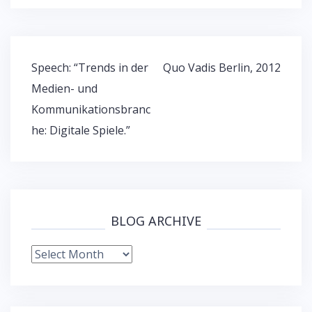
Post
Speech: “Trends in der
Quo Vadis Berlin, 2012
navigation
Medien- und
Kommunikationsbranc
he: Digitale Spiele.”
BLOG ARCHIVE
Blog
Archive